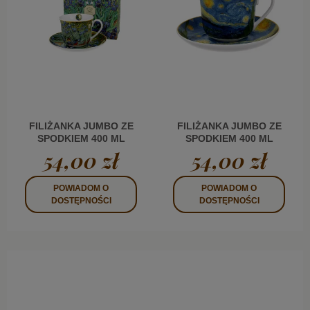
FILIŻANKA JUMBO ZE
FILIŻANKA JUMBO ZE
SPODKIEM 400 ML
SPODKIEM 400 ML
IRYSY V. VAN GOGH
GWIAŹDZISTA NOC V.
54,00 zł
54,00 zł
VAN GOGH
POWIADOM O
POWIADOM O
DOSTĘPNOŚCI
DOSTĘPNOŚCI