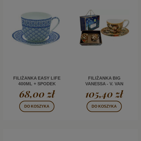
FILIŻANKA EASY LIFE
FILIŻANKA BIG
400ML + SPODEK
VANESSA - V. VAN
NIEBIESKA
GOGH, WAZON Z
68,00 zł
105,40 zł
RÓŻAMI (CARMANI)
DO KOSZYKA
DO KOSZYKA