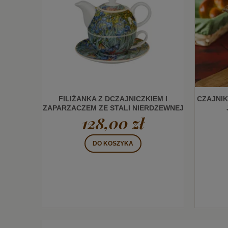
FILIŻANKA Z DCZAJNICZKIEM I
CZAJNIK
ZAPARZACZEM ZE STALI NIERDZEWNEJ
128,00 zł
IRISES INSPIRED BY VAN GOGH/ TEA
FOR ONE
DO KOSZYKA