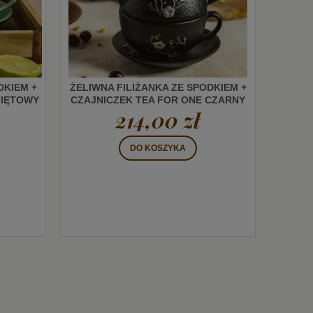
DKIEM +
ŻELIWNA FILIŻANKA ZE SPODKIEM +
MIĘTOWY
CZAJNICZEK TEA FOR ONE CZARNY
214,00 zł
PTAK
DO KOSZYKA