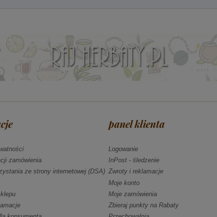
cje
panel klienta
ywatności
Logowanie
acji zamówienia
InPost - śledzenie
zystania ze strony internetowej (DSA)
Zwroty i reklamacje
Moje konto
klepu
Moje zamówienia
klamacje
Zbieraj punkty na Rabaty
dla konsumenta
Przechowalnia