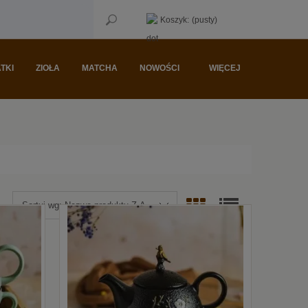
Koszyk:
(pusty)
TKI
ZIOŁA
MATCHA
NOWOŚCI
WIĘCEJ
Sortuj wg:
Nazwa produktu Z-A