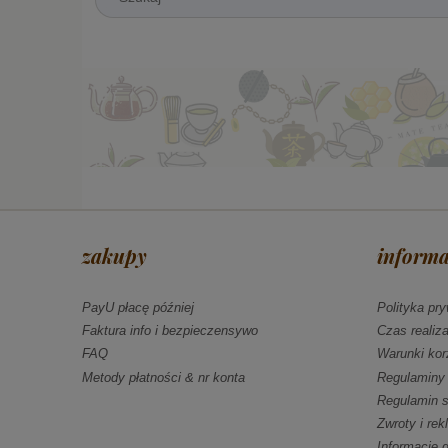
zakupy
informa
PayU płacę później
Polityka pr
Faktura info i bezpieczensywo
Czas realiz
FAQ
Warunki kor
Metody płatności & nr konta
Regulaminy
Regulamin s
Zwroty i re
Informacje 