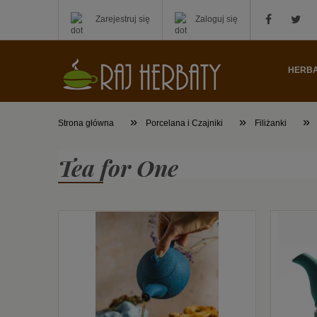
Zarejestruj się
Zaloguj się
HERB
»
»
»
Strona główna
Porcelana i Czajniki
Filiżanki
Tea for One