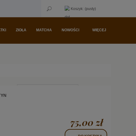
Koszyk:
(pusty)
TKI
ZIOŁA
MATCHA
NOWOŚCI
WIĘCEJ
Sortuj wg:
Cena rosnąco
TYN
75,00 zł