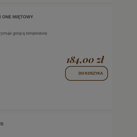
R ONE MIĘTOWY
trzymuje gorącą temperaturę
184,00 zł
DO KOSZYKA
US