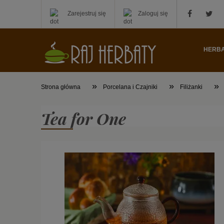
Zarejestruj się
Zaloguj się
HERB
»
»
»
Strona główna
Porcelana i Czajniki
Filiżanki
Tea for One