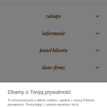
zakupy
informacje
panel klienta
dane firmy
Dbamy o Twoją prywatność
Czas na herbatę Mirosław Piórkowski
| ul. Zawadzka 38 | 18-400 Łomża |
woj. podlaskie |
606 117 675
|
sklep@rajherbaty.pl
Ta strona korzysta z plików cookies, zgodnie z naszą Polityką
prywatności. Korzystając z serwisu wyrażasz na to
Infolinia czynna od poniedziałku do piątku godz. 9:00 - 16:00