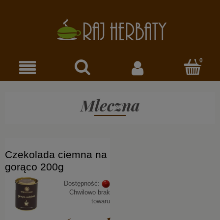
Mleczna
Czekolada ciemna na
gorąco 200g
Dostępność:
Chwilowo brak
towaru