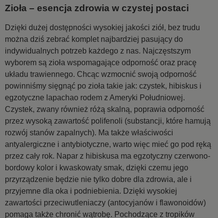
Zioła – esencja zdrowia w czystej postaci
Dzięki dużej dostępności wysokiej jakości ziół, bez trudu
można dziś zebrać komplet najbardziej pasujący do
indywidualnych potrzeb każdego z nas. Najczęstszym
wyborem są zioła wspomagające odporność oraz pracę
układu trawiennego. Chcąc wzmocnić swoją odporność
powinniśmy sięgnąć po zioła takie jak: czystek, hibiskus i
egzotyczne lapachao rodem z Ameryki Południowej.
Czystek, zwany również różą skalną, poprawia odporność
przez wysoką zawartość polifenoli (substancji, które hamują
rozwój stanów zapalnych). Ma także właściwości
antyalergiczne i antybiotyczne, warto więc mieć go pod ręką
przez cały rok. Napar z hibiskusa ma egzotyczny czerwono-
bordowy kolor i kwaskowaty smak, dzięki czemu jego
przyrządzenie będzie nie tylko dobre dla zdrowia, ale i
przyjemne dla oka i podniebienia. Dzięki wysokiej
zawartości przeciwutleniaczy (antocyjanów i flawonoidów)
pomaga także chronić wątrobę. Pochodzące z tropików