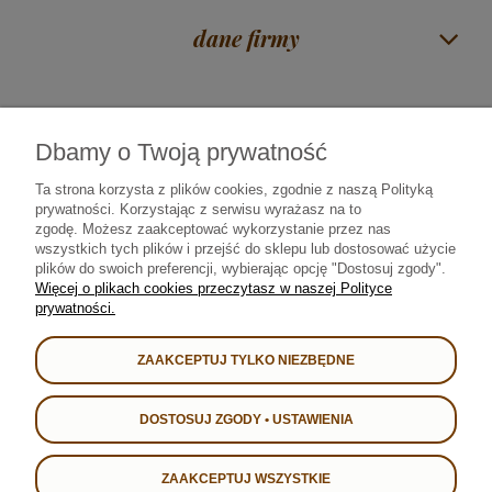
dane firmy
Dbamy o Twoją prywatność
Czas na herbatę Mirosław Piórkowski
| ul. Zawadzka 38 | 18-400 Łomża |
woj. podlaskie |
606 117 675
|
sklep@rajherbaty.pl
Ta strona korzysta z plików cookies, zgodnie z naszą Polityką
prywatności. Korzystając z serwisu wyrażasz na to
Infolinia czynna od poniedziałku do piątku godz. 9:00 - 16:00
zgodę.
Możesz zaakceptować wykorzystanie przez nas
wszystkich tych plików i przejść do sklepu lub dostosować użycie
plików do swoich preferencji, wybierając opcję "Dostosuj zgody".
Od 2008 roku najlepszą herbatę • kawę • yerba mate • prezenty i kosze
Więcej o plikach cookies przeczytasz w naszej Polityce
upominkowe sprzedajemy i dostarczamy bezpiecznie we współpracy z:
prywatności.
ZAAKCEPTUJ TYLKO NIEZBĘDNE
DOSTOSUJ ZGODY • USTAWIENIA
Bezpieczne SSL
ZAAKCEPTUJ WSZYSTKIE