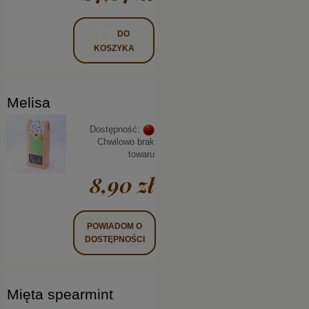
DO
KOSZYKA
Melisa
Dostępność:
Chwilowo brak
towaru
8,90 zł
POWIADOM O
DOSTĘPNOŚCI
Mięta spearmint