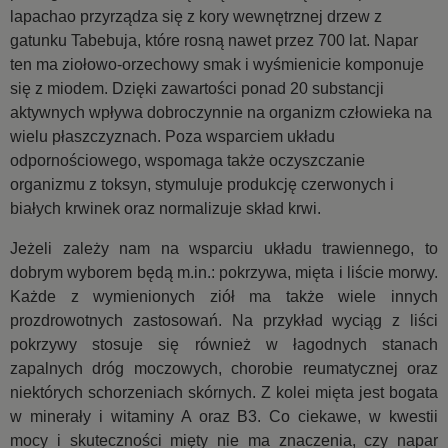
lapachao przyrządza się z kory wewnętrznej drzew z
gatunku Tabebuja, które rosną nawet przez 700 lat. Napar
ten ma ziołowo-orzechowy smak i wyśmienicie komponuje
się z miodem. Dzięki zawartości ponad 20 substancji
aktywnych wpływa dobroczynnie na organizm człowieka na
wielu płaszczyznach. Poza wsparciem układu
odpornościowego, wspomaga także oczyszczanie
organizmu z toksyn, stymuluje produkcję czerwonych i
białych krwinek oraz normalizuje skład krwi.
Jeżeli zależy nam na wsparciu układu trawiennego, to
dobrym wyborem będą m.in.: pokrzywa, mięta i liście morwy.
Każde z wymienionych ziół ma także wiele innych
prozdrowotnych zastosowań. Na przykład wyciąg z liści
pokrzywy stosuje się również w łagodnych stanach
zapalnych dróg moczowych, chorobie reumatycznej oraz
niektórych schorzeniach skórnych. Z kolei mięta jest bogata
w minerały i witaminy A oraz B3. Co ciekawe, w kwestii
mocy i skuteczności mięty nie ma znaczenia, czy napar