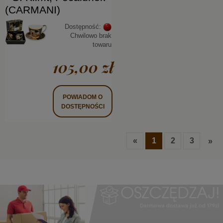
(CARMANI)
Dostępność:
Chwilowo brak
towaru
105,00 zł
POWIADOM O
DOSTĘPNOŚCI
«
1
2
3
»