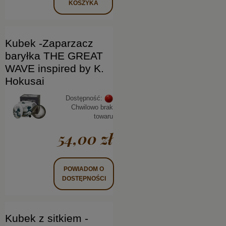
KOSZYKA
Kubek -Zaparzacz
baryłka THE GREAT
WAVE inspired by K.
Hokusai
Dostępność:
Chwilowo brak
towaru
54,00 zł
POWIADOM O
DOSTĘPNOŚCI
Kubek z sitkiem -