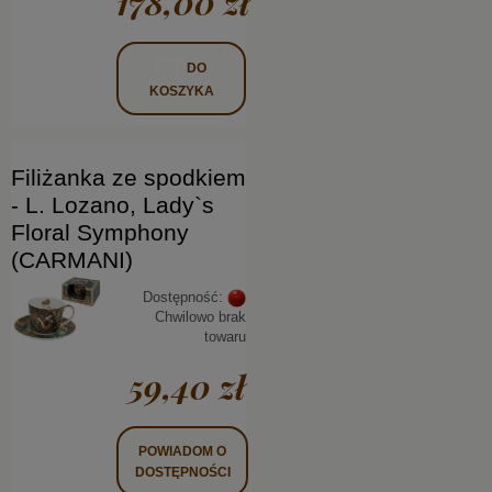
178,00 zł
DO
KOSZYKA
Filiżanka ze spodkiem
- L. Lozano, Lady`s
Floral Symphony
(CARMANI)
Dostępność:
Chwilowo brak
towaru
59,40 zł
POWIADOM O
DOSTĘPNOŚCI