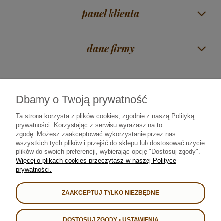
panel klienta
dane firmy
Dbamy o Twoją prywatność
Czas na herbatę Mirosław Piórkowski
| ul. Zawadzka 38 | 18-400 Łomża |
woj. podlaskie |
606 117 675
|
sklep@rajherbaty.pl
Ta strona korzysta z plików cookies, zgodnie z naszą Polityką
prywatności. Korzystając z serwisu wyrażasz na to
Infolinia czynna od poniedziałku do piątku godz. 9:00 - 16:00
zgodę.
Możesz zaakceptować wykorzystanie przez nas
wszystkich tych plików i przejść do sklepu lub dostosować użycie
plików do swoich preferencji, wybierając opcję "Dostosuj zgody".
Od 2008 roku najlepszą herbatę • kawę • yerba mate • prezenty i kosze
Więcej o plikach cookies przeczytasz w naszej Polityce
upominkowe sprzedajemy i dostarczamy bezpiecznie we współpracy z:
prywatności.
ZAAKCEPTUJ TYLKO NIEZBĘDNE
DOSTOSUJ ZGODY • USTAWIENIA