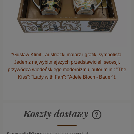
*Gustaw Klimt - austriacki malarz i grafik, symbolista.
Jeden z najwybitniejszych przedstawicieli secesji,
przywódca wiedeńskiego modernizmu, autor m.in.: "The
Kiss"; "Lady with Fan"; "Adele Bloch - Bauer").
Koszty dostawy
Cena nie zawiera ew
płatności
Kraj wysyłki [Please select a shipping country]: