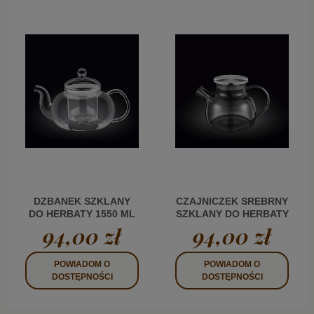
DZBANEK SZKLANY
CZAJNICZEK SREBRNY
DO HERBATY 1550 ML
SZKLANY DO HERBATY
Z METALOWĄ
94,00 zł
94,00 zł
POKRYWKĄ 950 ML WL
POWIADOM O
POWIADOM O
DOSTĘPNOŚCI
DOSTĘPNOŚCI