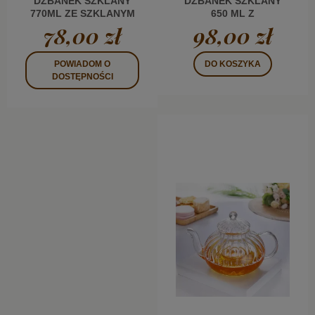
DZBANEK SZKLANY
DZBANEK SZKLANY
770ML ZE SZKLANYM
650 ML Z
ZAPARZACZEM WL
ZAPARZACZEM WL
78,00 zł
98,00 zł
POWIADOM O
DO KOSZYKA
DOSTĘPNOŚCI