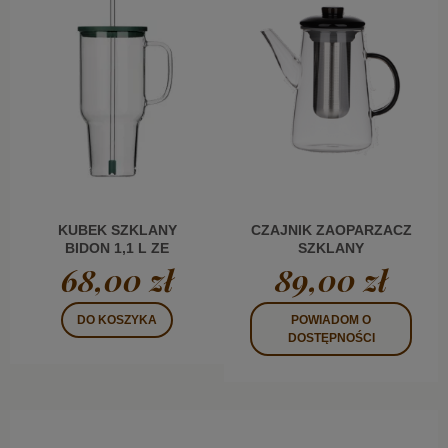
KUBEK SZKLANY
CZAJNIK ZAOPARZACZ
BIDON 1,1 L ZE
SZKLANY
SŁOMKĄ ROL BIG
BOROSILIKATOWY
68,00 zł
89,00 zł
MATE
DZBANEK 0,7L
CHARLES
DO KOSZYKA
POWIADOM O
DOSTĘPNOŚCI