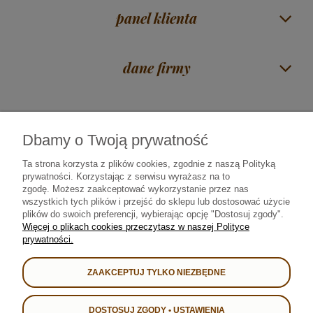
panel klienta
dane firmy
Dbamy o Twoją prywatność
Czas na herbatę Mirosław Piórkowski
| ul. Zawadzka 38 | 18-400 Łomża |
woj. podlaskie |
606 117 675
|
sklep@rajherbaty.pl
Ta strona korzysta z plików cookies, zgodnie z naszą Polityką
prywatności. Korzystając z serwisu wyrażasz na to
Infolinia czynna od poniedziałku do piątku godz. 9:00 - 16:00
zgodę.
Możesz zaakceptować wykorzystanie przez nas
wszystkich tych plików i przejść do sklepu lub dostosować użycie
plików do swoich preferencji, wybierając opcję "Dostosuj zgody".
Od 2008 roku najlepszą herbatę • kawę • yerba mate • prezenty i kosze
Więcej o plikach cookies przeczytasz w naszej Polityce
upominkowe sprzedajemy i dostarczamy bezpiecznie we współpracy z:
prywatności.
ZAAKCEPTUJ TYLKO NIEZBĘDNE
DOSTOSUJ ZGODY • USTAWIENIA