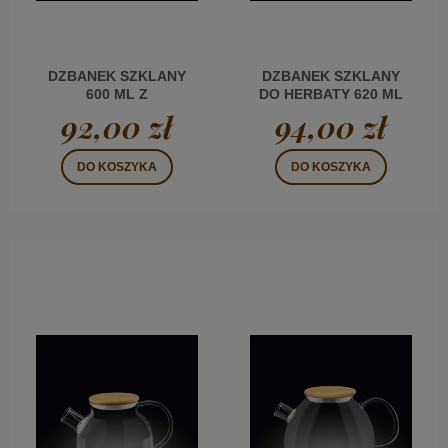
DZBANEK SZKLANY
DZBANEK SZKLANY
600 ML Z
DO HERBATY 620 ML
ZAPARZACZEM WL
92,00 zł
94,00 zł
DO KOSZYKA
DO KOSZYKA