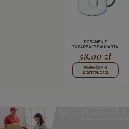
DZBANEK Z
ZAPARZACZEM MARTA
POJ. 1,5 L SIMAX
58,00 zł
POWIADOM O
DOSTĘPNOŚCI