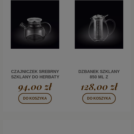
CZAJNICZEK SREBRNY
DZBANEK SZKLANY
SZKLANY DO HERBATY
850 ML Z
Z METALOWĄ
ZAPARZACZEM WL
94,00 zł
128,00 zł
POKRYWKĄ 950 ML WL
DO KOSZYKA
DO KOSZYKA