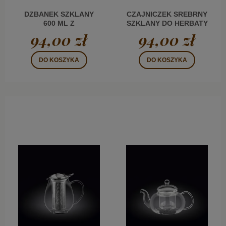
DZBANEK SZKLANY
CZAJNICZEK SREBRNY
600 ML Z
SZKLANY DO HERBATY
ZAPARZACZEM WL
Z METALOWĄ
94,00 zł
94,00 zł
POKRYWKĄ 1200 ML
WL
DO KOSZYKA
DO KOSZYKA