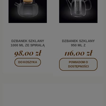
DZBANEK SZKLANY
DZBANEK SZKLANY
1000 ML ZE SPIRALĄ
950 ML Z
FILTRUJĄCĄ
ZAPARZACZEM WL
98,00 zł
116,00 zł
DO KOSZYKA
POWIADOM O
DOSTĘPNOŚCI