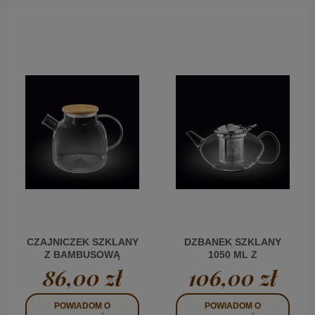
CZAJNICZEK SZKLANY
DZBANEK SZKLANY
Z BAMBUSOWĄ
1050 ML Z
POKRYWKĄ 1200 ML
ZAPARZACZEM WL
86,00 zł
106,00 zł
WL
POWIADOM O
POWIADOM O