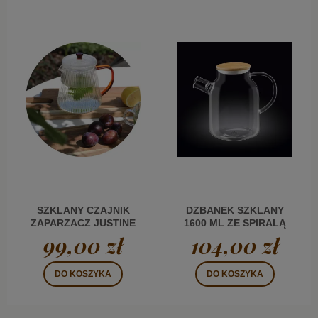
SZKLANY CZAJNIK
DZBANEK SZKLANY
ZAPARZACZ JUSTINE
1600 ML ZE SPIRALĄ
ZE SZKLANYM
FILTRUJĄCĄ
99,00 zł
104,00 zł
FILTREM BURSZTYN
1,0 L
DO KOSZYKA
DO KOSZYKA