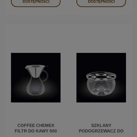
DOSTĘPNOŚCI
DOSTĘPNOŚCI
COFFEE CHEMEX
SZKLANY
FILTR DO KAWY 500
PODOGRZEWACZ DO
ML
CZAJNIKA