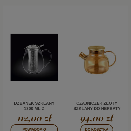
DZBANEK SZKLANY
CZAJNICZEK ZŁOTY
1300 ML Z
SZKLANY DO HERBATY
ZAPARZACZEM WL
Z METALOWĄ
112,00 zł
94,00 zł
POKRYWKĄ 950 ML WL
POWIADOM O
DO KOSZYKA