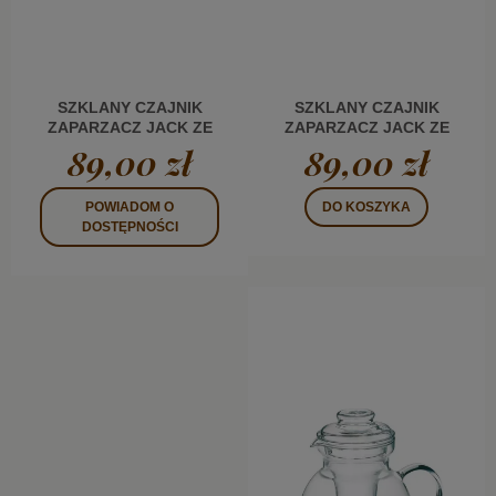
SZKLANY CZAJNIK
SZKLANY CZAJNIK
ZAPARZACZ JACK ZE
ZAPARZACZ JACK ZE
SZKLANYM FILTREM
SZKLANYM FILTREM
89,00 zł
89,00 zł
1,0 L ZIELEŃ
1,0 L BURSZTYN
POWIADOM O
DO KOSZYKA
DOSTĘPNOŚCI