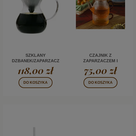
SZKLANY
CZAJNIK Z
DZBANEK/ZAPARZACZ
ZAPARZACZEM I
Z LEJKIEM 0,8 L
FILIŻANKA JACK 0,5 L
118,00 zł
75,00 zł
BURSZTYN
DO KOSZYKA
DO KOSZYKA