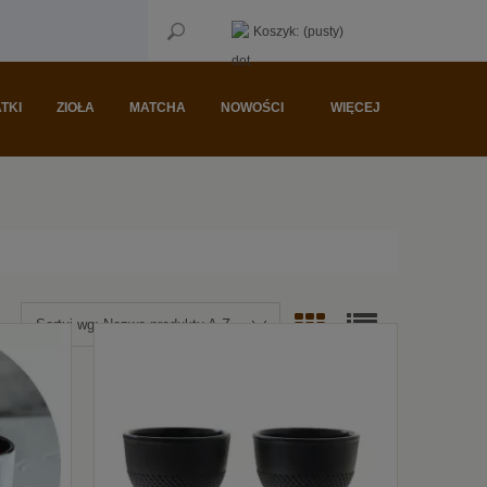
Koszyk:
(pusty)
TKI
ZIOŁA
MATCHA
NOWOŚCI
WIĘCEJ
Sortuj wg:
Nazwa produktu A-Z