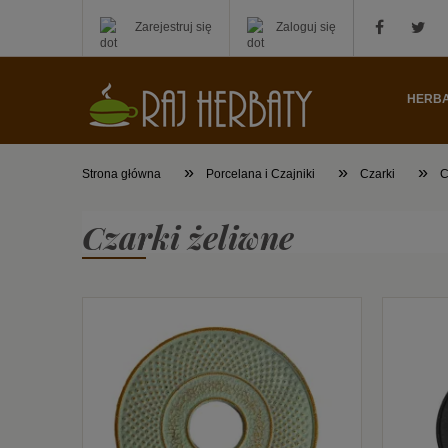
Zarejestruj się
Zaloguj się
HERB
»
»
»
Strona główna
Porcelana i Czajniki
Czarki
C
Czarki żeliwne