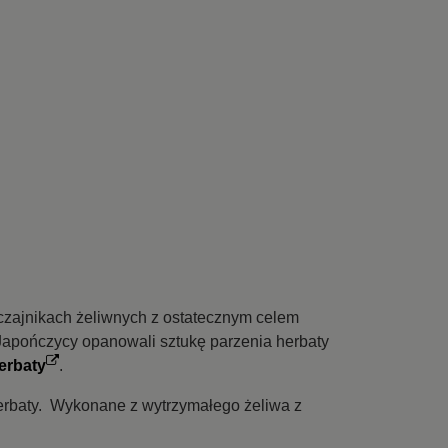
w czajnikach żeliwnych z ostatecznym celem
Japończycy opanowali sztukę parzenia herbaty
herbaty
.
 herbaty. Wykonane z wytrzymałego żeliwa z