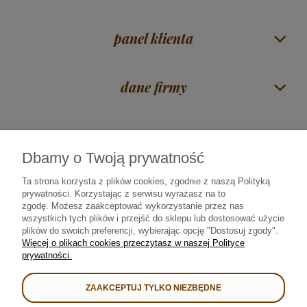
panel klienta
dane firmy
Dbamy o Twoją prywatność
Czas na herbatę Mirosław Piórkowski
| ul. Zawadzka 38 | 18-400 Łomża |
woj. podlaskie |
606 117 675
|
sklep@rajherbaty.pl
Ta strona korzysta z plików cookies, zgodnie z naszą Polityką
prywatności. Korzystając z serwisu wyrażasz na to
Infolinia czynna od poniedziałku do piątku godz. 9:00 - 16:00
zgodę.
Możesz zaakceptować wykorzystanie przez nas
wszystkich tych plików i przejść do sklepu lub dostosować użycie
plików do swoich preferencji, wybierając opcję "Dostosuj zgody".
Od 2008 roku najlepszą herbatę • kawę • yerba mate • prezenty i kosze
Więcej o plikach cookies przeczytasz w naszej Polityce
upominkowe sprzedajemy i dostarczamy bezpiecznie we współpracy z:
prywatności.
ZAAKCEPTUJ TYLKO NIEZBĘDNE