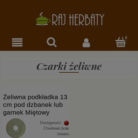
Czarki żeliwne
Żeliwna podkładka 13
cm pod dzbanek lub
garnek Miętowy
Dostępność:
Chwilowo brak
towaru