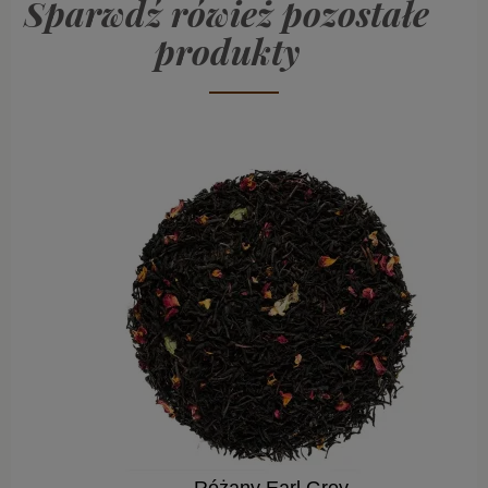
Sparwdź rówież pozostałe
produkty
Różany Earl Grey