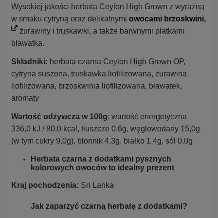
Wysokiej jakości herbata Ceylon High Grown z wyraźną
w smaku cytryną oraz delikatnymi
owocami brzoskwini,
żurawiny i truskawki, a także barwnymi płatkami
bławatka.
Składniki:
herbata czarna Ceylon High Grown OP,
cytryna suszona, truskawka liofilizowana, żurawina
liofilizowana, brzoskwinia liofilizowana, bławatek,
aromaty
Wartość odżywcza w 100g
: wartość energetyczna
336,0 kJ / 80,0 kcal, tłuszcze 0,6g, węglowodany 15,0g
(w tym cukry 9,0g), błonnik 4,3g, białko 1,4g, sól 0,0g
Herbata czarna z dodatkami pysznych
kolorowych owoców to idealny prezent
Kraj pochodzenia:
Sri Lanka
Jak zaparzyć czarną herbatę z dodatkami?