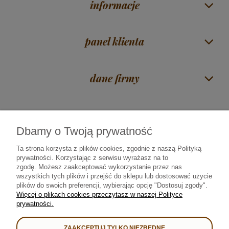
informacje
panel klienta
dane firmy
Dbamy o Twoją prywatność
Czas na herbatę Mirosław Piórkowski
| ul. Zawadzka 38 | 18-400 Łomża |
woj. podlaskie |
606 117 675
|
sklep@rajherbaty.pl
Ta strona korzysta z plików cookies, zgodnie z naszą Polityką
prywatności. Korzystając z serwisu wyrażasz na to
Infolinia czynna od poniedziałku do piątku godz. 9:00 - 16:00
zgodę.
Możesz zaakceptować wykorzystanie przez nas
wszystkich tych plików i przejść do sklepu lub dostosować użycie
plików do swoich preferencji, wybierając opcję "Dostosuj zgody".
Od 2008 roku najlepszą herbatę • kawę • yerba mate • prezenty i kosze
Więcej o plikach cookies przeczytasz w naszej Polityce
upominkowe sprzedajemy i dostarczamy bezpiecznie we współpracy z:
prywatności.
ZAAKCEPTUJ TYLKO NIEZBĘDNE