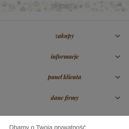
zakupy
informacje
panel klienta
dane firmy
Dbamy o Twoją prywatność