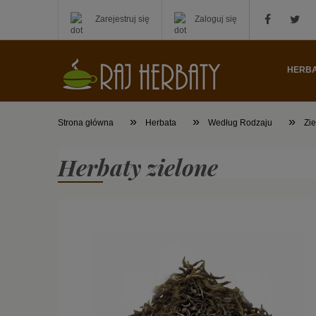
Zarejestruj się
Zaloguj się
HERB
»
»
»
Strona główna
Herbata
Według Rodzaju
Zi
Herbaty zielone