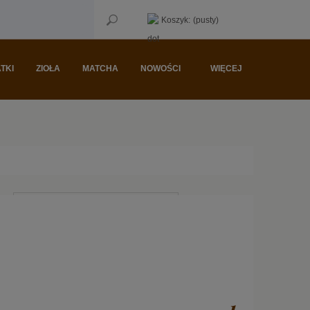
Koszyk:
(pusty)
TKI
ZIOŁA
MATCHA
NOWOŚCI
WIĘCEJ
Sortuj wg:
Nazwa produktu A-Z