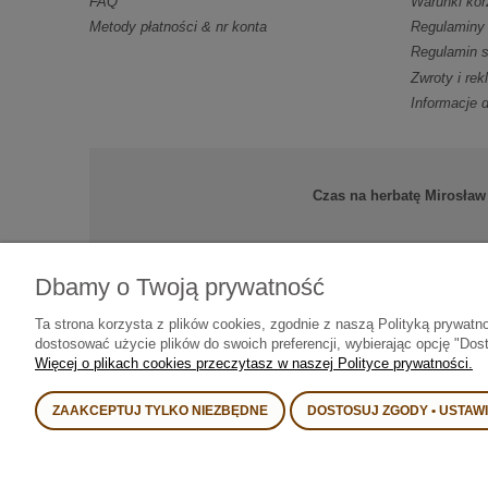
FAQ
Warunki kor
Metody płatności & nr konta
Regulaminy
Regulamin s
Zwroty i re
Informacje 
Czas na herbatę Mirosław
Dbamy o Twoją prywatność
Od 2008 roku najlepszą herbatę • 
Ta strona korzysta z plików cookies, zgodnie z naszą Polityką prywatn
dostosować użycie plików do swoich preferencji, wybierając opcję "Dos
Więcej o plikach cookies przeczytasz w naszej Polityce prywatności.
ZAAKCEPTUJ TYLKO NIEZBĘDNE
DOSTOSUJ ZGODY • USTAW