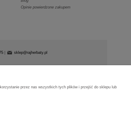
Blog
Opinie powierdzone zakupem
75
|
sklep@rajherbaty.pl
czamy bezpiecznie we współpracy z:
zystanie przez nas wszystkich tych plików i przejść do sklepu lub
e SSL