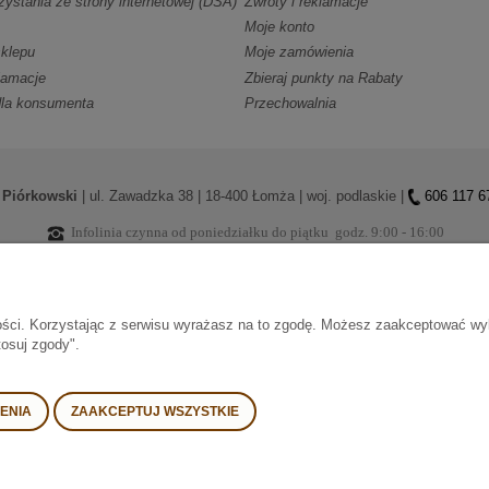
zystania ze strony internetowej (DSA)
Zwroty i reklamacje
Moje konto
klepu
Moje zamówienia
klamacje
Zbieraj punkty na Rabaty
dla konsumenta
Przechowalnia
 Piórkowski
| ul. Zawadzka 38 | 18-400 Łomża | woj. podlaskie |
606 117 6
Infolinia czynna od poniedziałku do piątku godz. 9:00 - 16:00
kawę • yerba mate • prezenty i kosze upominkowe sprzedajemy i dostar
ości. Korzystając z serwisu wyrażasz na to zgodę.
Możesz zaakceptować wykor
tosuj zgody".
IENIA
ZAAKCEPTUJ WSZYSTKIE
Bezpieczn
Wszelkie prawa zastrzeżone © 2008 - 2026 RajHerbaty.pl