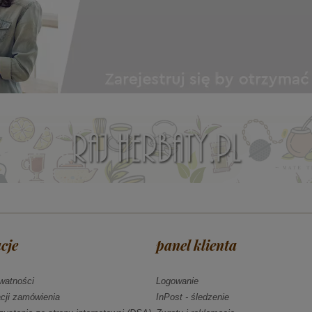
cje
panel klienta
ywatności
Logowanie
acji zamówienia
InPost - śledzenie