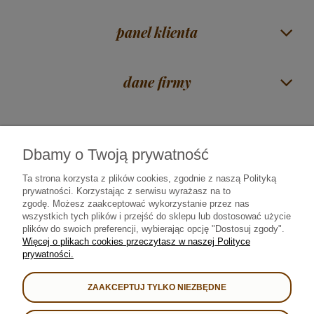
panel klienta
dane firmy
Dbamy o Twoją prywatność
Czas na herbatę Mirosław Piórkowski
| ul. Zawadzka 38 | 18-400 Łomża |
woj. podlaskie |
606 117 675
|
sklep@rajherbaty.pl
Ta strona korzysta z plików cookies, zgodnie z naszą Polityką
prywatności. Korzystając z serwisu wyrażasz na to
Infolinia czynna od poniedziałku do piątku godz. 9:00 - 16:00
zgodę.
Możesz zaakceptować wykorzystanie przez nas
wszystkich tych plików i przejść do sklepu lub dostosować użycie
plików do swoich preferencji, wybierając opcję "Dostosuj zgody".
Od 2008 roku najlepszą herbatę • kawę • yerba mate • prezenty i kosze
Więcej o plikach cookies przeczytasz w naszej Polityce
upominkowe sprzedajemy i dostarczamy bezpiecznie we współpracy z:
prywatności.
ZAAKCEPTUJ TYLKO NIEZBĘDNE