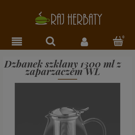
Dzbanek szklany 1300 ml z
zaparzaczem WL