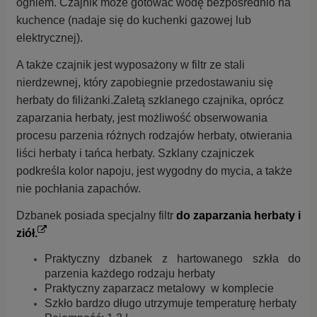
ogniem. Czajnik może gotować wodę bezpośrednio na
kuchence (nadaje się do kuchenki gazowej lub
elektrycznej).
A także czajnik jest wyposażony w filtr ze stali
nierdzewnej, który zapobiegnie przedostawaniu się
herbaty do filiżanki.Zaletą szklanego czajnika, oprócz
zaparzania herbaty, jest możliwość obserwowania
procesu parzenia różnych rodzajów herbaty, otwierania
liści herbaty i tańca herbaty. Szklany czajniczek
podkreśla kolor napoju, jest wygodny do mycia, a także
nie pochłania zapachów.
Dzbanek posiada specjalny filtr
do zaparzania herbaty i
ziół.
Praktyczny dzbanek z hartowanego szkła do
parzenia każdego rodzaju herbaty
Praktyczny zaparzacz metalowy w komplecie
Szkło bardzo długo utrzymuje temperaturę herbaty