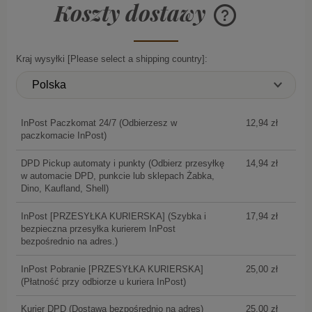
Koszty dostawy
Cena nie zawiera ew
płatności
Kraj wysyłki [Please select a shipping country]:
InPost Paczkomat 24/7
(Odbierzesz w
12,94 zł
paczkomacie InPost)
DPD Pickup automaty i punkty
(Odbierz przesyłkę
14,94 zł
w automacie DPD, punkcie lub sklepach Żabka,
Dino, Kaufland, Shell)
InPost [PRZESYŁKA KURIERSKA]
(Szybka i
17,94 zł
bezpieczna przesyłka kurierem InPost
bezpośrednio na adres.)
InPost Pobranie [PRZESYŁKA KURIERSKA]
25,00 zł
(Płatność przy odbiorze u kuriera InPost)
Kurier DPD
(Dostawa bezpośrednio na adres)
25,00 zł