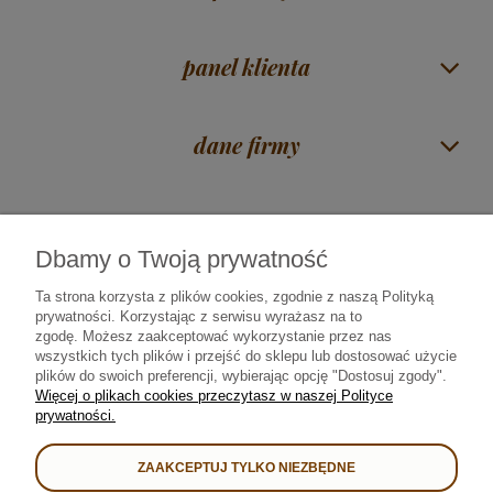
panel klienta
dane firmy
Dbamy o Twoją prywatność
Czas na herbatę Mirosław Piórkowski
| ul. Zawadzka 38 | 18-400 Łomża |
woj. podlaskie |
606 117 675
|
sklep@rajherbaty.pl
Ta strona korzysta z plików cookies, zgodnie z naszą Polityką
prywatności. Korzystając z serwisu wyrażasz na to
Infolinia czynna od poniedziałku do piątku godz. 9:00 - 16:00
zgodę.
Możesz zaakceptować wykorzystanie przez nas
wszystkich tych plików i przejść do sklepu lub dostosować użycie
plików do swoich preferencji, wybierając opcję "Dostosuj zgody".
Od 2008 roku najlepszą herbatę • kawę • yerba mate • prezenty i kosze
Więcej o plikach cookies przeczytasz w naszej Polityce
upominkowe sprzedajemy i dostarczamy bezpiecznie we współpracy z:
prywatności.
ZAAKCEPTUJ TYLKO NIEZBĘDNE