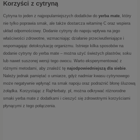
Korzyści z cytryną
Cytryna to jeden z najpopularniejszych dodatków do
yerba mate
, który
nie tylko poprawia smak, ale także dostarcza witaminę C oraz wspiera
układ odpornościowy. Dodanie cytryny do napoju wpływa na jego
właściwości zdrowotne, wzmacniając działanie przeciwutleniające i
wspomagając detoksykację organizmu. Istnieje kilka sposobów na
dodanie cytryny do yerba mate – można użyć świeżych plastrów, soku
lub nawet suszonej wersji tego owocu. Warto eksperymentować z
różnymi metodami, aby znaleźć tę
najodpowiedniejszą dla siebie
.
Należy jednak pamiętać o umiarze, gdyż nadmiar kwasu cytrynowego
może negatywnie wpłynąć na smak napoju oraz podrażnić błonę śluzową
żołądka. Korzystając z RajHerbaty. pl, można odkrywać różnorodne
smaki yerba mate z dodatkami i cieszyć się zdrowotnymi korzyściami
płynącymi z tego połączenia.