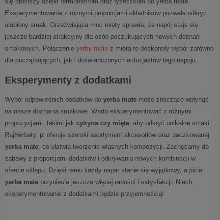
się prostszy dzięki termometrom oraz łyżeczkom do yerba mate.
Eksperymentowanie z różnymi proporcjami składników pozwala odkryć
ulubiony smak. Orzeźwiająca moc mięty sprawia, że napój staje się
jeszcze bardziej atrakcyjny dla osób poszukujących nowych doznań
smakowych. Połączenie
yerby mate
z miętą to doskonały wybór zarówno
dla początkujących, jak i doświadczonych entuzjastów tego napoju.
Eksperymenty z dodatkami
Wybór odpowiednich dodatków do
yerba mate
może znacząco wpłynąć
na nasze doznania smakowe. Warto eksperymentować z różnymi
propozycjami, takimi jak
cytryna czy mięta
, aby odkryć unikalne smaki.
RajHerbaty. pl oferuje szeroki asortyment akcesoriów oraz paczkowanej
yerba mate
, co ułatwia tworzenie własnych kompozycji. Zachęcamy do
zabawy z proporcjami dodatków i odkrywania nowych kombinacji w
ofercie sklepu. Dzięki temu każdy napar stanie się wyjątkowy, a picie
yerba mate
przyniesie jeszcze więcej radości i satysfakcji. Niech
eksperymentowanie z dodatkami będzie przyjemnością!