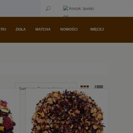
Koszyk:
(pusty)
TKI
ZIOŁA
MATCHA
NOWOŚCI
WIĘCEJ
Sortuj wg:
Cena malejąco