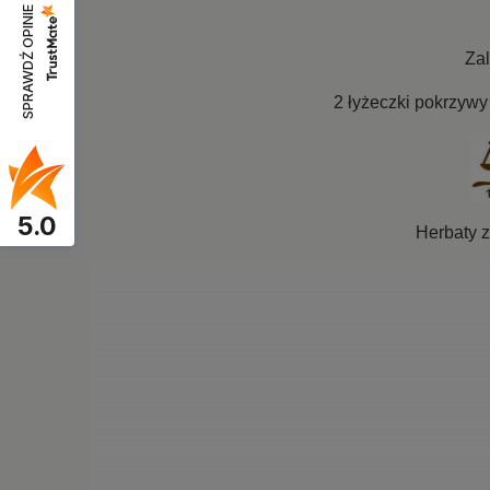
SPRAWDŹ OPINIE
Zal
2 łyżeczki pokrzywy
5.0
Herbaty z