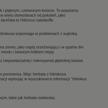
i pięknym, czerwonym kolorze. To popularny
y w wielu domostwach od pokoleń, jako
łacińska to Hibiscus sabdariffa
z hibiskusa wspomaga w problemach z wątrobą
a zimno, jako napój orzeźwiający i w upalne dni
miodu i świeżym listkiem mięty.
iepowtarzalnej i intensywnej głębokiej barwie.
 poronienia. Więc herbata z hibiskusa
rmacji wpisując w wyszukiwarce informacji "hibiskus
wym, takie jak
herbata niebieska
.