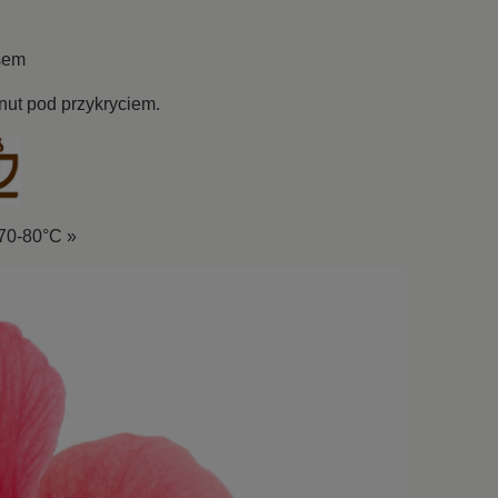
usem
nut pod przykryciem.
 70-80°C
»