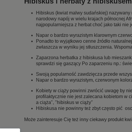
Hibiskus i herbaty z hibiskusem
Hibiskus (kwiat malwy sudańskiej) nazywany 
narodowy napój w wielu krajach północnej Af
najpopularniejsza z herbat choć jako taki nie
Napar o bardzo wyrazistym klarownym czerw
Ponadto to wyjątkowo cenne źródło naturalne
zwłaszcza w wyniku jej stłuszczenia. Wspoma
Zaparzona herbatka z hibiskusa lub mieszanki
sprawdzi się gaszący Po zaparzeniu np.: świe
Swoją popularność zawdzięcza przede wszyst
Napar o bardzo wyrazistym, czerwonym kolor
Kobiety w ciąży powinni zwrócić uwagę by ni
profilaktycznie nie jest zalecana kobietom w 
a ciąża", "hibiskus w ciąży"
Hibiskusa nie powinny też zbyt często pić oso
Może zainteresuje Cię też inny ciekawy produkt kwia