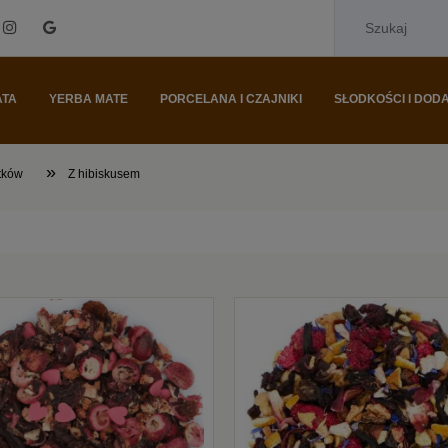
ATA
YERBA MATE
PORCELANA I CZAJNIKI
SŁODKOŚCI I DODA
»
tków
Z hibiskusem