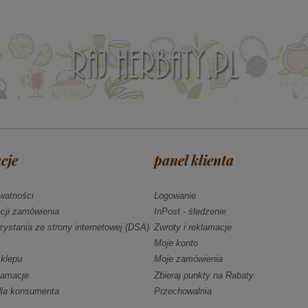
cje
panel klienta
ywatności
Logowanie
acji zamówienia
InPost - śledzenie
zystania ze strony internetowej (DSA)
Zwroty i reklamacje
Moje konto
klepu
Moje zamówienia
klamacje
Zbieraj punkty na Rabaty
dla konsumenta
Przechowalnia