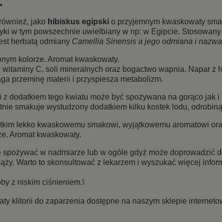
.
również, jako
hibiskus egipski
o przyjemnym kwaskowaty smak 
ryki w tym powszechnie uwielbiany w np: w Egipcie. Stosowan
 jest herbatą odmiany
Camellia Sinensis a jego odmiana i nazwa 
onym kolorze. Aromat kwaskowaty.
j witaminy C, soli mineralnych oraz bogactwo wapnia. Napar 
ga przeminę materii i przyspiesza metabolizm.
 z dodatkiem tego kwiatu może być spożywana na gorąco jak i n
tnie smakuje wystudzony dodatkiem kilku kostek lodu, odrobiną 
kim lekko kwaskowemu smakowi, wyjątkowemu aromatowi oraz n
ze. Aromat kwaskowaty.
e spożywać w nadmiarze lub w ogóle gdyż może doprowadzić do
ciąży. Warto to skonsultować z lekarzem i wyszukać więcej info
by z niskim ciśnieniem.\
ty klitorii do zaparzenia dostępne na naszym sklepie interneto