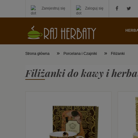
Zarejestruj się
Zaloguj się
HERB
»
»
Strona główna
Porcelana i Czajniki
Filiżanki
Filiżanki do kawy i herba