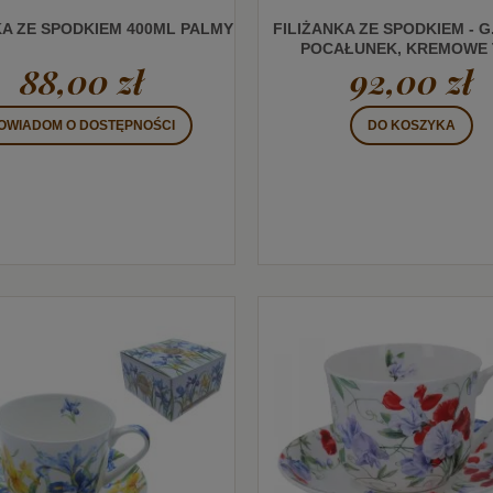
KA ZE SPODKIEM 400ML PALMY
FILIŻANKA ZE SPODKIEM - G.
POCAŁUNEK, KREMOWE 
88,00 zł
92,00 zł
(CARMANI)
OWIADOM O DOSTĘPNOŚCI
DO KOSZYKA