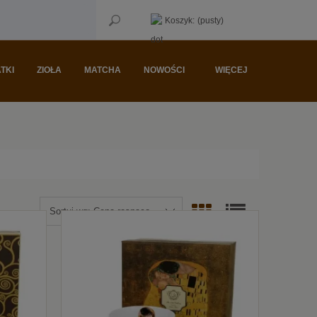
Koszyk:
(pusty)
TKI
ZIOŁA
MATCHA
NOWOŚCI
WIĘCEJ
Sortuj wg:
Cena rosnąco