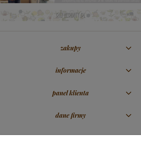
zakupy
informacje
panel klienta
dane firmy