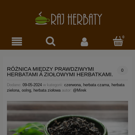
RÓŻNICA MIĘDZY PRAWDZIWYMI
0
HERBATAMI A ZIOŁOWYMI HERBATKAMI.
Dodano:
09-05-2024
w kategorii:
czerwona
,
herbata czarna
,
herbata
zielona
,
oolng
,
herbata ziołowa
autor:
@Mirek