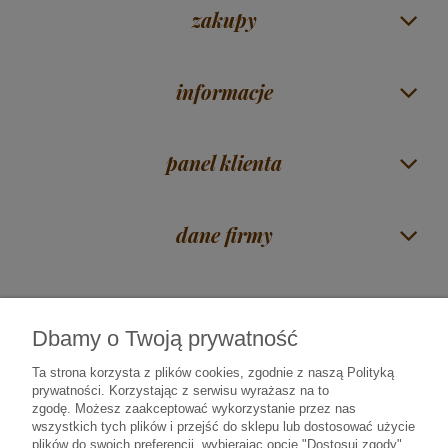
zakupy
informacje
panel klienta
dane firmy
Dbamy o Twoją prywatność
Czas na herbatę Mirosław Piórkowski
| ul. Zawadzka 38 | 18-400 Łomża |
woj. podlaskie |
606 117 675
|
sklep@rajherbaty.pl
Ta strona korzysta z plików cookies, zgodnie z naszą Polityką
prywatności. Korzystając z serwisu wyrażasz na to
Infolinia czynna od poniedziałku do piątku godz. 9:00 - 16:00
zgodę.
Możesz zaakceptować wykorzystanie przez nas
wszystkich tych plików i przejść do sklepu lub dostosować użycie
plików do swoich preferencji, wybierając opcję "Dostosuj zgody".