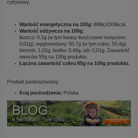
cytrynowy.
Wartość́ energetyczna na 100g
: 886kJ/208kcal.
Wartość́
odżywcza na 100g:
tłuszcz: 0,1g (w tym kwasy tłuszczowe nasycone:
0,01g), węglowodany: 50,7g (w tym cukry: 50,4g),
błonnik: 1,02g, białko: 0,48g, sól: 0,01g. Zawartość́
owoców 55g na 100g produktu.
Łączna
zawartość́ cukru 65g na 100g produktu.
Produkt pasteryzowany.
Kraj pochodzenia:
Polska